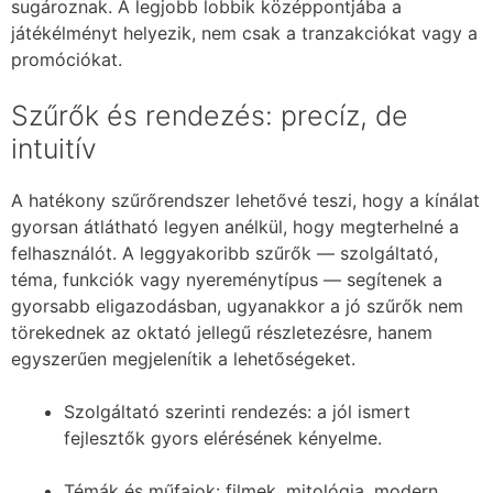
sugároznak. A legjobb lobbik középpontjába a
játékélményt helyezik, nem csak a tranzakciókat vagy a
promóciókat.
Szűrők és rendezés: precíz, de
intuitív
A hatékony szűrőrendszer lehetővé teszi, hogy a kínálat
gyorsan átlátható legyen anélkül, hogy megterhelné a
felhasználót. A leggyakoribb szűrők — szolgáltató,
téma, funkciók vagy nyereménytípus — segítenek a
gyorsabb eligazodásban, ugyanakkor a jó szűrők nem
törekednek az oktató jellegű részletezésre, hanem
egyszerűen megjelenítik a lehetőségeket.
Szolgáltató szerinti rendezés: a jól ismert
fejlesztők gyors elérésének kényelme.
Témák és műfajok: filmek, mitológia, modern