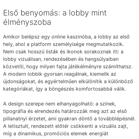
Első benyomás: a lobby mint
élményszoba
Amikor belépsz egy online kaszinóba, a lobby az első
hely, ahol a platform személyisége megmutatkozik.
Nem csak hosszú listák és ikonok sorakoznak itt: a
lobby vizuálisan, rendezésében és hangsúlyaiban
közvetíti, hogy milyen fajta játékélményre számíthatsz.
A modern lobbik gyorsan reagálnak, kiemelik az
újdonságokat, és egyértelműen elkülönítik a különböző
kategóriákat, így a böngészés komfortosabbá válik.
A design szerepe nem elhanyagolható: a színek,
tipográfia és elrendezés határozzák meg azt az első
pillanatnyi érzetet, ami gyakran döntő a továbblépésnél.
A letisztult, rendezett előtér csökkenti a vizuális zajt,
míg a dinamikus, promóciós elemek energiát