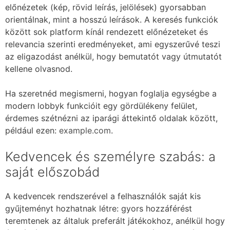
előnézetek (kép, rövid leírás, jelölések) gyorsabban
orientálnak, mint a hosszú leírások. A keresés funkciók
között sok platform kínál rendezett előnézeteket és
relevancia szerinti eredményeket, ami egyszerűvé teszi
az eligazodást anélkül, hogy bemutatót vagy útmutatót
kellene olvasnod.
Ha szeretnéd megismerni, hogyan foglalja egységbe a
modern lobbyk funkcióit egy gördülékeny felület,
érdemes szétnézni az iparági áttekintő oldalak között,
például ezen:
example.com
.
Kedvencek és személyre szabás: a
saját előszobád
A kedvencek rendszerével a felhasználók saját kis
gyűjteményt hozhatnak létre: gyors hozzáférést
teremtenek az általuk preferált játékokhoz, anélkül hogy