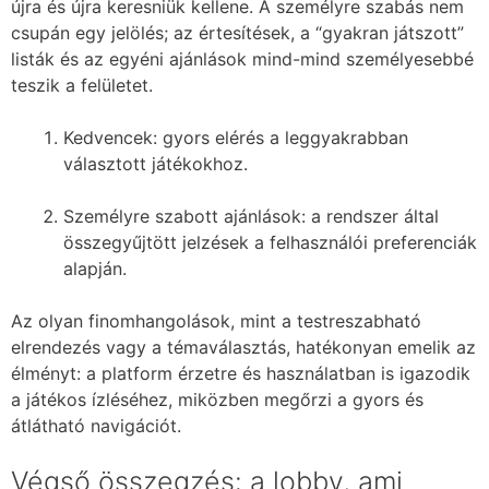
újra és újra keresniük kellene. A személyre szabás nem
csupán egy jelölés; az értesítések, a “gyakran játszott”
listák és az egyéni ajánlások mind-mind személyesebbé
teszik a felületet.
Kedvencek: gyors elérés a leggyakrabban
választott játékokhoz.
Személyre szabott ajánlások: a rendszer által
összegyűjtött jelzések a felhasználói preferenciák
alapján.
Az olyan finomhangolások, mint a testreszabható
elrendezés vagy a témaválasztás, hatékonyan emelik az
élményt: a platform érzetre és használatban is igazodik
a játékos ízléséhez, miközben megőrzi a gyors és
átlátható navigációt.
Végső összegzés: a lobby, ami