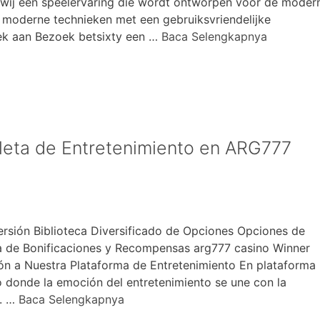
n wij een speelervaring die wordt ontworpen voor de moder
 moderne technieken met een gebruiksvriendelijke
oek aan Bezoek betsixty een …
Baca Selengkapnya
eta de Entretenimiento en ARG777
ersión Biblioteca Diversificado de Opciones Opciones de
a de Bonificaciones y Recompensas arg777 casino Winner
ión a Nuestra Plataforma de Entretenimiento En plataforma
o donde la emoción del entretenimiento se une con la
a. …
Baca Selengkapnya