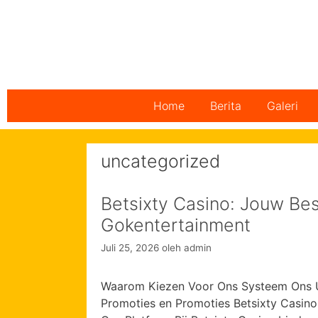
Home
Berita
Galeri
uncategorized
Betsixty Casino: Jouw B
Gokentertainment
Juli 25, 2026
oleh
admin
Waarom Kiezen Voor Ons Systeem Ons Ui
Promoties en Promoties Betsixty Casin