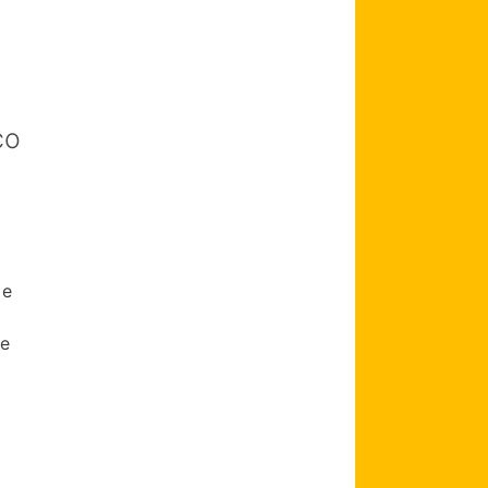
co
 e
ne