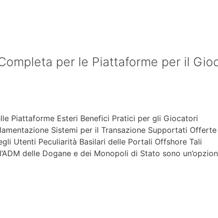
ompleta per le Piattaforme per il Gio
le Piattaforme Esteri Benefici Pratici per gli Giocatori
lamentazione Sistemi per il Transazione Supportati Offerte
i Utenti Peculiarità Basilari delle Portali Offshore Tali
all’ADM delle Dogane e dei Monopoli di Stato sono un’opzio