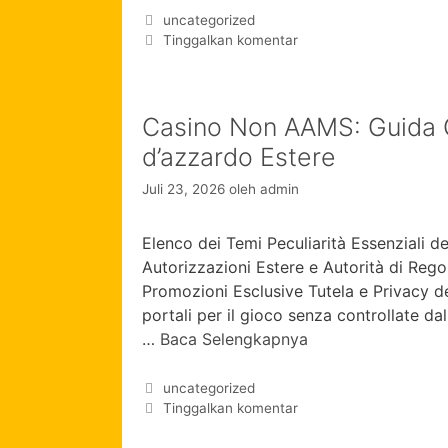
uncategorized
Tinggalkan komentar
Casino Non AAMS: Guida C
d’azzardo Estere
Juli 23, 2026
oleh
admin
Elenco dei Temi Peculiarità Essenziali del
Autorizzazioni Estere e Autorità di Rego
Promozioni Esclusive Tutela e Privacy degl
portali per il gioco senza controllate d
…
Baca Selengkapnya
uncategorized
Tinggalkan komentar