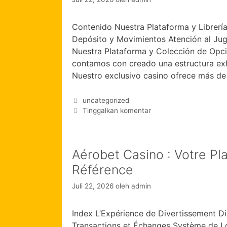
Contenido Nuestra Plataforma y Librer
Depósito y Movimientos Atención al Jug
Nuestra Plataforma y Colección de Opci
contamos con creado una estructura exh
Nuestro exclusivo casino ofrece más d
uncategorized
Tinggalkan komentar
Aérobet Casino : Votre Pl
Référence
Juli 22, 2026
oleh
admin
Index L’Expérience de Divertissement Di
Transactions et Échanges Système de L