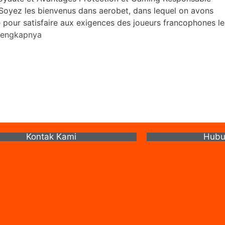
 Soyez les bienvenus dans aerobet, dans lequel on avons
 pour satisfaire aux exigences des joueurs francophones le
lengkapnya
Kontak Kami
Hubu