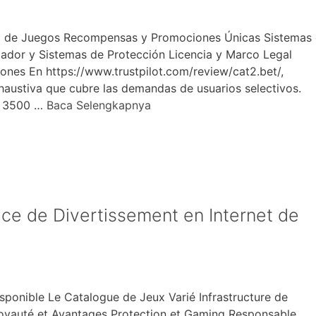
ía de Juegos Recompensas y Promociones Únicas Sistemas
ador y Sistemas de Protección Licencia y Marco Legal
ones En https://www.trustpilot.com/review/cat2.bet/,
austiva que cubre las demandas de usuarios selectivos.
e 3500 …
Baca Selengkapnya
ace de Divertissement en Internet de
sponible Le Catalogue de Jeux Varié Infrastructure de
oyauté et Avantages Protection et Gaming Responsable