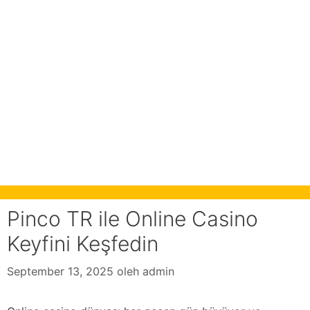
Pinco TR ile Online Casino
Keyfini Keşfedin
September 13, 2025
oleh
admin