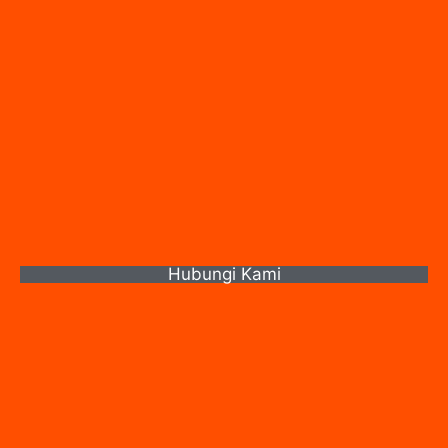
Hubungi Kami