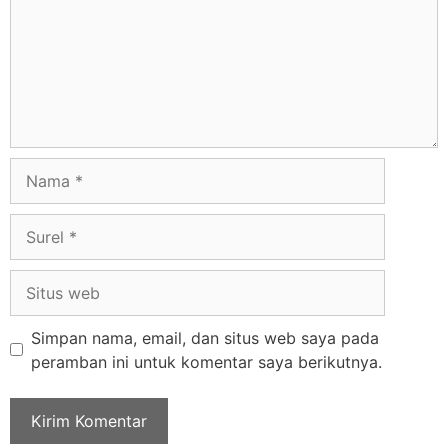
Simpan nama, email, dan situs web saya pada
peramban ini untuk komentar saya berikutnya.