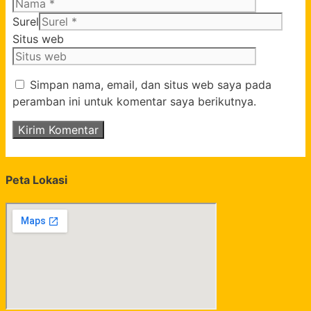
Surel
Situs web
Simpan nama, email, dan situs web saya pada
peramban ini untuk komentar saya berikutnya.
Peta Lokasi