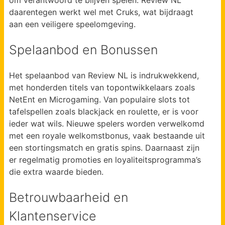
daarentegen werkt wel met Cruks, wat bijdraagt
aan een veiligere speelomgeving.
Spelaanbod en Bonussen
Het spelaanbod van Review NL is indrukwekkend,
met honderden titels van topontwikkelaars zoals
NetEnt en Microgaming. Van populaire slots tot
tafelspellen zoals blackjack en roulette, er is voor
ieder wat wils. Nieuwe spelers worden verwelkomd
met een royale welkomstbonus, vaak bestaande uit
een stortingsmatch en gratis spins. Daarnaast zijn
er regelmatig promoties en loyaliteitsprogramma’s
die extra waarde bieden.
Betrouwbaarheid en
Klantenservice