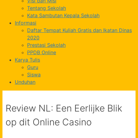
Visi dan Misi
Tentang Sekolah
Kata Sambutan Kepala Sekolah
Informasi
Daftar Tempat Kuliah Gratis dan Ikatan Dinas
2020
Prestasi Sekolah
PPDB Online
Karya Tulis
Guru
Siswa
Unduhan
Review NL: Een Eerlijke Blik
op dit Online Casino