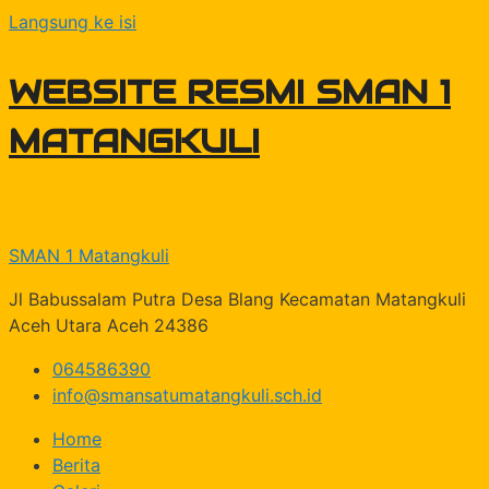
Langsung ke isi
WEBSITE RESMI SMAN 1
MATANGKULI
SMAN 1 Matangkuli
Jl Babussalam Putra Desa Blang Kecamatan Matangkuli
Aceh Utara Aceh 24386
064586390
info@smansatumatangkuli.sch.id
Home
Berita