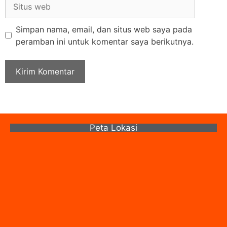
Simpan nama, email, dan situs web saya pada
peramban ini untuk komentar saya berikutnya.
Peta Lokasi