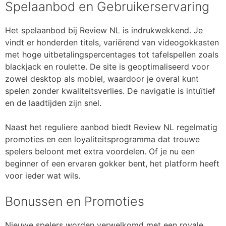
Spelaanbod en Gebruikerservaring
Het spelaanbod bij Review NL is indrukwekkend. Je
vindt er honderden titels, variërend van videogokkasten
met hoge uitbetalingspercentages tot tafelspellen zoals
blackjack en roulette. De site is geoptimaliseerd voor
zowel desktop als mobiel, waardoor je overal kunt
spelen zonder kwaliteitsverlies. De navigatie is intuïtief
en de laadtijden zijn snel.
Naast het reguliere aanbod biedt Review NL regelmatig
promoties en een loyaliteitsprogramma dat trouwe
spelers beloont met extra voordelen. Of je nu een
beginner of een ervaren gokker bent, het platform heeft
voor ieder wat wils.
Bonussen en Promoties
Nieuwe spelers worden verwelkomd met een royale