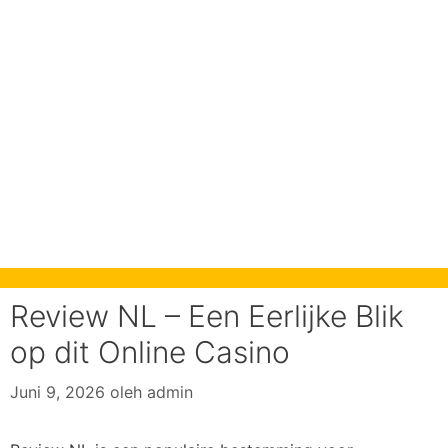
Review NL – Een Eerlijke Blik
op dit Online Casino
Juni 9, 2026
oleh
admin