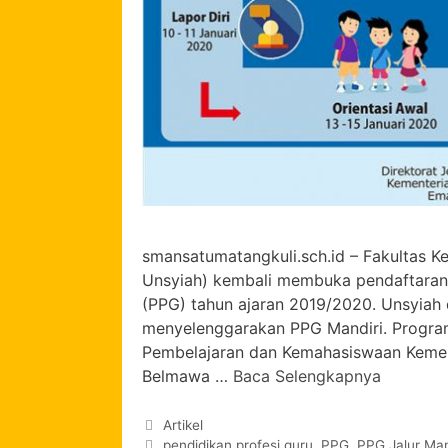
smansatumatangkuli.sch.id – Fakultas Ke
Unsyiah) kembali membuka pendaftaran 
(PPG) tahun ajaran 2019/2020. Unsyiah d
menyelenggarakan PPG Mandiri. Program 
Pembelajaran dan Kemahasiswaan Kemente
Belmawa …
Baca Selengkapnya
Artikel
pendidikan profesi guru
,
PPG
,
PPG Jalur Man