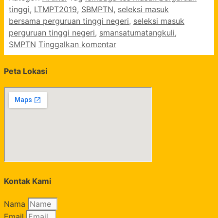
tinggi
,
LTMPT2019
,
SBMPTN
,
seleksi masuk
bersama perguruan tinggi negeri
,
seleksi masuk
perguruan tinggi negeri
,
smansatumatangkuli
,
SMPTN
Tinggalkan komentar
Peta Lokasi
Kontak Kami
Nama
Email