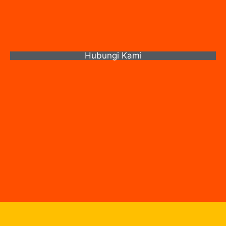
Hubungi Kami