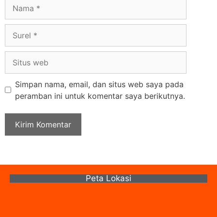
Simpan nama, email, dan situs web saya pada
peramban ini untuk komentar saya berikutnya.
Peta Lokasi