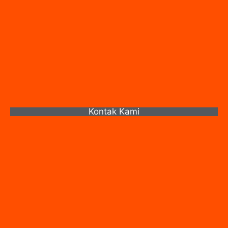
Kontak Kami