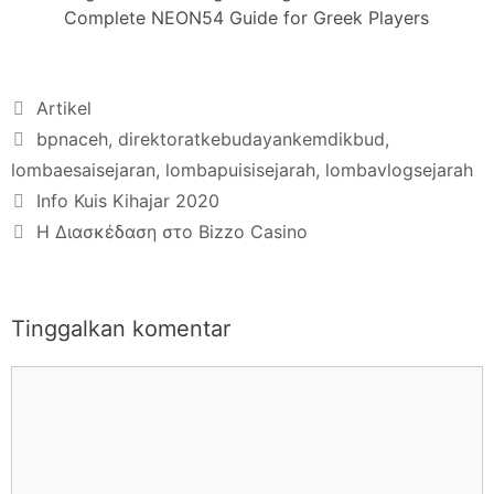
Complete NEON54 Guide for Greek Players
Artikel
bpnaceh
,
direktoratkebudayankemdikbud
,
lombaesaisejaran
,
lombapuisisejarah
,
lombavlogsejarah
Info Kuis Kihajar 2020
Η Διασκέδαση στο Bizzo Casino
Tinggalkan komentar