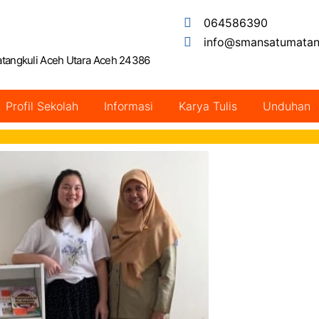
064586390
info@smansatumatang
atangkuli Aceh Utara Aceh 24386
Profil Sekolah
Informasi
Karya Tulis
Unduhan