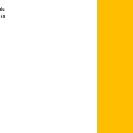
la
isa