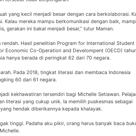
t yang kecil menjadi besar dengan cara berkolaborasi. K
orasi. Kalau mereka mampu berkomunikasi dengan baik, mam
is, gerakan ini bakal menjadi besar,” tutur Maman.
rendah. Hasil penelitian Program for International Student
n for Economic Co-Operation and Develompent (OECD) tahu
ia hanya berada di peringkat 62 dari 70 negara.
parah. Pada 2018, tingkat literasi dan membaca Indonesia
gking 60 dari 61 negara.
jadi kekhawatiran tersendiri bagi Michelle Setiawan. Pelaja
n literasi yang cukup unik. Ia memilih puskesmas sebagai
yang hendak diberikannya kepada khalayak.
ggak tinggi. Padaha aku pikir, orang harus banyak baca buk
Michelle.