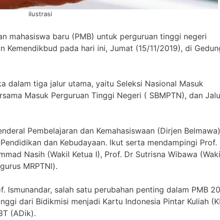
ilustrasi
an mahasiswa baru (PMB) untuk perguruan tinggi negeri
n Kemendikbud pada hari ini, Jumat (15/11/2019), di Gedun
a dalam tiga jalur utama, yaitu Seleksi Nasional Masuk
ersama Masuk Perguruan Tinggi Negeri ( SBMPTN), dan Jalu
 Jenderal Pembelajaran dan Kemahasiswaan (Dirjen Belmawa
 Pendidikan dan Kebudayaan. lkut serta mendampingi Prof.
mmad Nasih (Wakil Ketua I), Prof. Dr Sutrisna Wibawa (Waki
engurus MRPTNl).
of. Ismunandar, salah satu perubahan penting dalam PMB 2
gi dari Bidikmisi menjadi Kartu Indonesia Pintar Kuliah (K
3T (ADik).