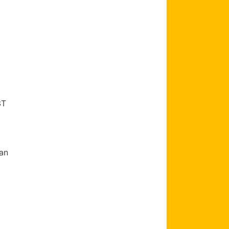
3T
an