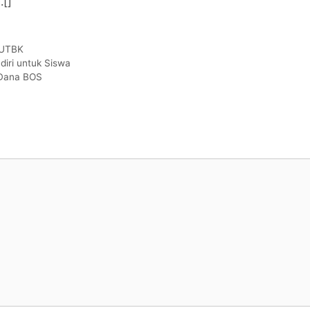
[]
UTBK
diri untuk Siswa
i Dana BOS