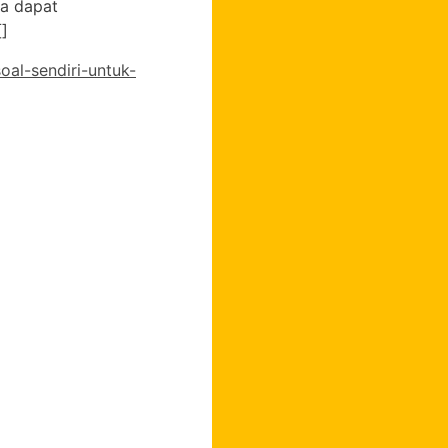
ga dapat
]
al-sendiri-untuk-