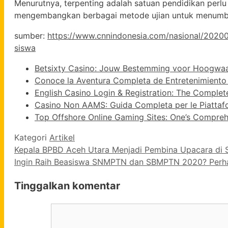
Menurutnya, terpenting adalah satuan pendidikan perlu 
mengembangkan berbagai metode ujian untuk menumbuhk
sumber:
https://www.cnnindonesia.com/nasional/20200
siswa
Betsixty Casino: Jouw Bestemming voor Hoogwaa
Conoce la Aventura Completa de Entretenimient
English Casino Login & Registration: The Comple
Casino Non AAMS: Guida Completa per le Piattafo
Top Offshore Online Gaming Sites: One’s Compre
Kategori
Artikel
Kepala BPBD Aceh Utara Menjadi Pembina Upacara di 
Ingin Raih Beasiswa SNMPTN dan SBMPTN 2020? Perhat
Tinggalkan komentar