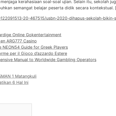
menjaga kerahasiaan soal-soal ujian. Selain itu, sekolah ju
an semangat belajar peserta didik secara kontekstual. [
122091513-20-467515/usbn-2020-dihapus-sekolah-bikin-so
rdige Online Gokentertainment
o en ARG777 Casino
te NEON54 Guide for Greek Players
rme per il Gioco d’azzardo Estere
hensive Manual to Worldwide Gambling Operators
SMAN 1 Matangkuli
ikan 6 Hal Ini