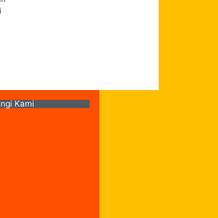
i
ngi Kami