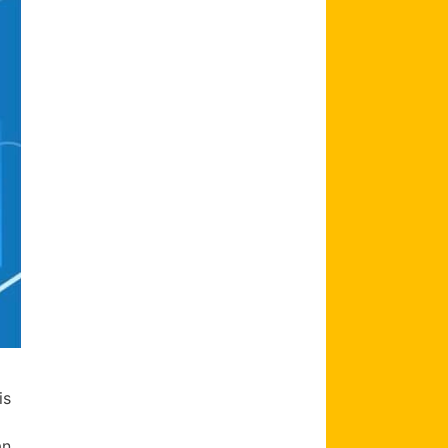
is
an