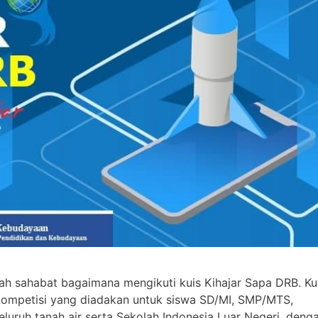
h sahabat bagaimana mengikuti kuis Kihajar Sapa DRB. Ku
 kompetisi yang diadakan untuk siswa SD/MI, SMP/MTS,
uruh tanah air serta Sekolah Indonesia Luar Negeri, deng