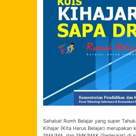
Sahabat Rumh Belajar yang super Tahuka
Kihajar (Kita Harus Belajar) merupakan
SMA/MA, dan SMK/MAK (Sederajat) di sel